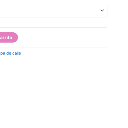
precios:
desde
36,00 €
hasta
41,50 €
arrito
pa de calle