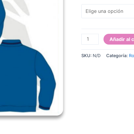
CHAQUETA
Añadir al c
UNIFORME
AZUL
SKU:
N/D
Categoría:
Ro
cantidad