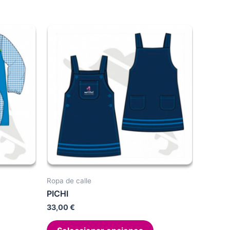
Ropa de calle
PICHI
33,00
€
Este
Este