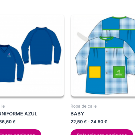
lle
Ropa de calle
UNIFORME AZUL
BABY
Rango
Rango
36,50
€
22,50
€
-
24,50
€
de
de
Este
precios:
precios: