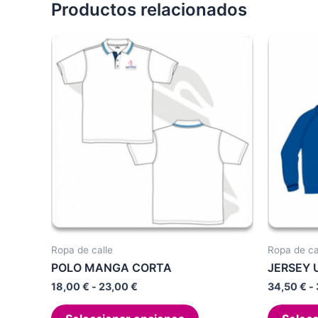
Productos relacionados
Ropa de calle
Ropa de ca
POLO MANGA CORTA
JERSEY 
Rango
18,00
€
-
23,00
€
34,50
€
-
de
Este
precios: